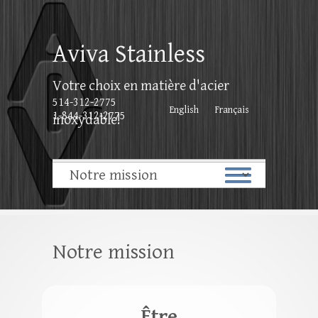
Aviva Stainless
Votre choix en matière d'acier
514-312-2775
English
Français
1-844-312-2775
inoxydable!
Notre mission
Être